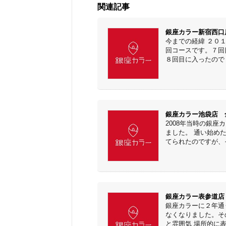
関連記事
銀座カラー新宿西口店 
今までの経緯 ２０
回コースです。７回
８回目に入ったので４
銀座カラー池袋店 全身
2008年当時の銀座
ました。 通い始め
てられたのですが、そ
銀座カラー表参道店 V
銀座カラーに２年通
なくなりました。そ
と雰囲気 場所的に表