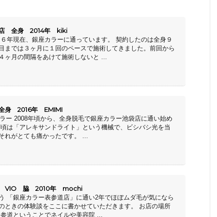
全身 2014年 kiki
１６年現在、銀座カラーに通っています。 契約したのは全身９
目までは３ヶ月に１回のペースで施術してきました。前回から
ヶ月の間隔をあけて施術しないと ...
 2016年 EMIMI
カラー 2008年頃から、全身脱毛で銀座カラー池袋店に通い始め
た頃は「アレキサンドライト」という機械で、ビシバシ光を当
れがとても痛かったです。 ...
IO 脇 2010年 mochi
う 「銀座カラー表参道店」に通い2年でほぼムダ毛が気になら
のときの体験談をここに書かせていただきます。 お店の場所
参道ということでネイルや美容院 ...