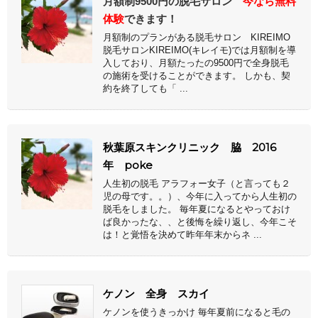
月額制9500円の脱毛サロン
今なら無料
体験
できます！
月額制のプランがある脱毛サロン KIREIMO
脱毛サロンKIREIMO(キレイモ)では月額制を導
入しており、月額たったの9500円で全身脱毛
の施術を受けることができます。 しかも、契
約を終了しても「 ...
秋葉原スキンクリニック 脇 2016
年 poke
人生初の脱毛 アラフォー女子（と言っても２
児の母です。。）、今年に入ってから人生初の
脱毛をしました。 毎年夏になるとやっておけ
ば良かったな、、と後悔を繰り返し、今年こそ
は！と覚悟を決めて昨年年末からネ ...
ケノン 全身 スカイ
ケノンを使うきっかけ 毎年夏前になると毛の