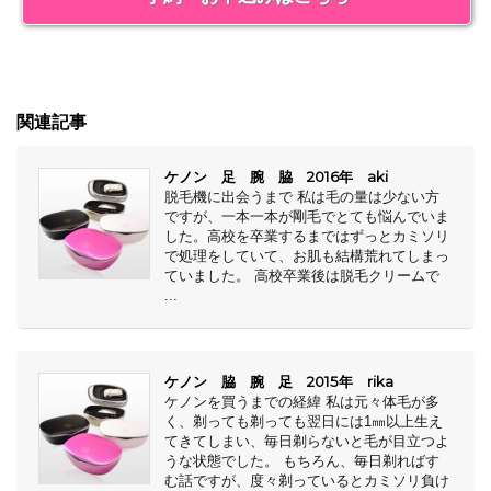
関連記事
ケノン 足 腕 脇 2016年 aki
脱毛機に出会うまで 私は毛の量は少ない方
ですが、一本一本が剛毛でとても悩んでいま
した。高校を卒業するまではずっとカミソリ
で処理をしていて、お肌も結構荒れてしまっ
ていました。 高校卒業後は脱毛クリームで
...
ケノン 脇 腕 足 2015年 rika
ケノンを買うまでの経緯 私は元々体毛が多
く、剃っても剃っても翌日には1㎜以上生え
てきてしまい、毎日剃らないと毛が目立つよ
うな状態でした。 もちろん、毎日剃ればす
む話ですが、度々剃っているとカミソリ負け