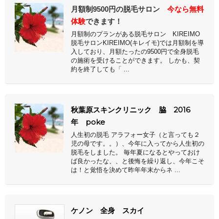
月額制9500円の脱毛サロン
今なら無料
体験
できます！
月額制のプランがある脱毛サロン KIREIMO
脱毛サロンKIREIMO(キレイモ)では月額制を導
入しており、月額たったの9500円で全身脱毛
の施術を受けることができます。 しかも、契
約を終了しても「 ...
秋葉原スキンクリニック 脇 2016
年 poke
人生初の脱毛 アラフォー女子（と言っても２
児の母です。。）、今年に入ってから人生初の
脱毛をしました。 毎年夏になるとやっておけ
ば良かったな、、と後悔を繰り返し、今年こそ
は！と覚悟を決めて昨年年末からネ ...
ケノン 全身 スカイ